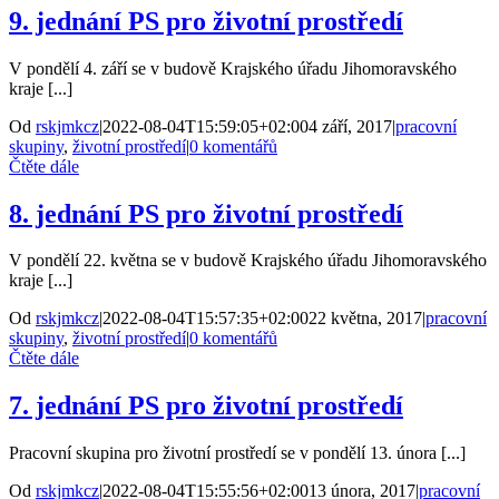
9. jednání PS pro životní prostředí
V pondělí 4. září se v budově Krajského úřadu Jihomoravského
kraje [...]
Od
rskjmkcz
|
2022-08-04T15:59:05+02:00
4 září, 2017
|
pracovní
skupiny
,
životní prostředí
|
0 komentářů
Čtěte dále
8. jednání PS pro životní prostředí
V pondělí 22. května se v budově Krajského úřadu Jihomoravského
kraje [...]
Od
rskjmkcz
|
2022-08-04T15:57:35+02:00
22 května, 2017
|
pracovní
skupiny
,
životní prostředí
|
0 komentářů
Čtěte dále
7. jednání PS pro životní prostředí
Pracovní skupina pro životní prostředí se v pondělí 13. února [...]
Od
rskjmkcz
|
2022-08-04T15:55:56+02:00
13 února, 2017
|
pracovní