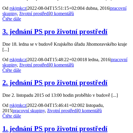
Od
rskjmkcz
|
2022-08-04T15:51:15+02:00
4 dubna, 2016
|
pracovní
skupiny
,
životní prostředí
|
0 komentářů
Čtěte dále
3. jednání PS pro životní prostředí
Dne 18. ledna se v budově Krajského úřadu Jihomoravského kraje
[...]
Od
rskjmkcz
|
2022-08-04T15:48:22+02:00
18 ledna, 2016
|
pracovní
skupiny
,
životní prostředí
|
0 komentářů
Čtěte dále
2. jednání PS pro životní prostředí
Dne 2. listopadu 2015 od 13:00 hodin proběhlo v budově [...]
Od
rskjmkcz
|
2022-08-04T15:46:41+02:00
2 listopadu,
2015
|
pracovní skupiny
,
životní prostředí
|
0 komentářů
Čtěte dále
1. jednání PS pro životní prostředí