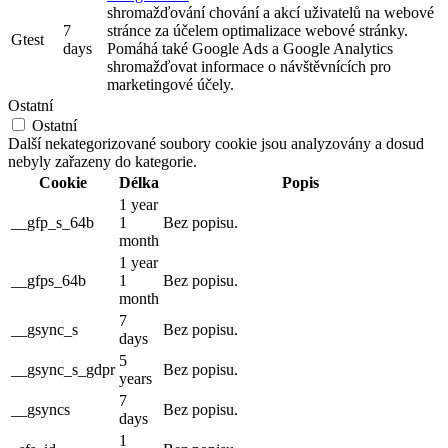
shromažďování chování a akcí uživatelů na webové
7
stránce za účelem optimalizace webové stránky.
Gtest
days
Pomáhá také Google Ads a Google Analytics
shromažďovat informace o návštěvnících pro
marketingové účely.
Ostatní
Ostatní
Další nekategorizované soubory cookie jsou analyzovány a dosud
nebyly zařazeny do kategorie.
Cookie
Délka
Popis
1 year
__gfp_s_64b
1
Bez popisu.
month
1 year
__gfps_64b
1
Bez popisu.
month
7
__gsync_s
Bez popisu.
days
5
__gsync_s_gdpr
Bez popisu.
years
7
__gsyncs
Bez popisu.
days
1