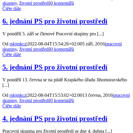
skupiny
,
životní prostředí
|
0 komentářů
Čtěte dále
6. jednání PS pro životní prostředí
V pondělí 5. září se členové Pracovní skupiny pro [...]
Od
rskjmkcz
|
2022-08-04T15:54:26+02:00
5 září, 2016
|
pracovní
skupiny
,
životní prostředí
|
0 komentářů
Čtěte dále
5. jednání PS pro životní prostředí
V pondělí 13. června se na půdě Krajského úřadu Jihomoravského
[...]
Od
rskjmkcz
|
2022-08-04T15:53:02+02:00
13 června, 2016
|
pracovní
skupiny
,
životní prostředí
|
0 komentářů
Čtěte dále
4. jednání PS pro životní prostředí
Pracovní skupina pro životní prostředí se dne 4. dubna [...]