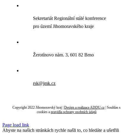
Sekretariát Regionální stálé konference
pro území Jihomoravského kraje
Žerotínovo nám. 3, 601 82 Brno
rsk@jmk.cz
Copyright 2022 Jihomoravský kraj |
Design a realizace ADDU.cz
|
Souhlas s
cookies
a
pravidla ochrany osobních údajů
Page load link
Abyste na našich stránkách rychle našli to, co hledáte a ušetřili