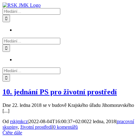
Přeskočit
na
Hledat:
obsah
Hledat:
Hledat:
10. jednání PS pro životní prostředí
Dne 22. ledna 2018 se v budově Krajského úřadu Jihomoravského
[...]
Od
rskjmkcz
|
2022-08-04T16:00:37+02:00
22 ledna, 2018
|
pracovní
skupiny
,
životní prostředí
|
0 komentářů
Čtěte dále