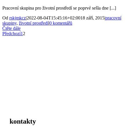
Pracovní skupina pro životní prostředí se poprvé sešla dne [...]
Od
rskjmkcz
|
2022-08-04T15:45:16+02:00
18 září, 2015
|
pracovní
skupiny
,
životní prostředí
|
0 komentářů
Čtěte dále
Předchozí
1
2
kontakty