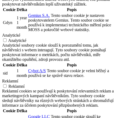
poskytovat návštěvníkům lepší uživatelský zážitek.
Cookie
Délka
Popis
Gemius S.A.
Tento soubor cookie je nastaven
1 year
poskytovatelem Gemius. Tento soubor cookie se
Gdyn
1
používá k implementaci technického měření práce
month
MOSS a pokročilé webové statistiky.
Analytické
Analytické
Analytické soubory cookie slouží k porozumění tomu, jak
návštěvníci s webem interagují. Tyto soubory cookie pomáhají
poskytovat informace o metrikách, počtu návštěvníků, míře
okamžitého opuštění, zdroji provozu atd.
Cookie
Délka
Popis
1
Cybot A/S
Tento soubor cookie je velmi běžný a
sid
month
používá se ke správě stavu relace.
Reklamní
Reklamní
Reklamní cookies se používají k poskytování relevantních reklam a
marketingových kampaní návštěvníkům. Tyto soubory cookie
sledují návštěvníky na různých webových stránkách a shromažďují
informace za účelem poskytování přizpůsobených reklam.
Cookie
Délka
Popis
Google LLC
Tento soubor cookie slouží ke