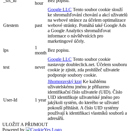
_sfs_id
Bez popisu.
hour
Google LLC
Tento soubor cookie slouží
ke shromažďování chování a akcí uživatelů
na webové stránce za účelem optimalizace
Gtestem
past
webové stránky. Pomáhá také Google Ads
a Google Analytics shromažďovat
informace o návštěvnících pro
marketingové účely.
1
lps
Bez popisu.
month
Google LLC
Tento soubor cookie
nastavuje doubleclick.net. Účelem souboru
test
never
cookie je zjistit, zda prohlížeč uživatele
podporuje soubory cookie.
Jihomoravský kraj
Ke každému
uživatelskému jménu je přiřazeno
identifikační číslo uživatele (UID). Číslo
UID identifikuje uživatelské jméno pro
User-Id
1 year
jakýkoli systém, do kterého se uživatel
pokouší přihlásit. A číslo UID systémy
používají k identifikaci vlastníků souborů a
adresářů.
ULOŽIT A PŘIJMOUT
Powered by