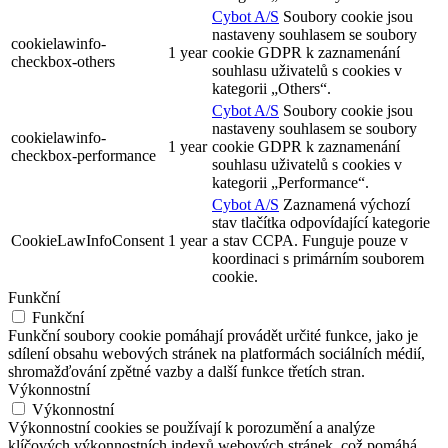
Cybot A/S
Soubory cookie jsou
nastaveny souhlasem se soubory
cookielawinfo-
1 year
cookie GDPR k zaznamenání
checkbox-others
souhlasu uživatelů s cookies v
kategorii „Others“.
Cybot A/S
Soubory cookie jsou
nastaveny souhlasem se soubory
cookielawinfo-
1 year
cookie GDPR k zaznamenání
checkbox-performance
souhlasu uživatelů s cookies v
kategorii „Performance“.
Cybot A/S
Zaznamená výchozí
stav tlačítka odpovídající kategorie
CookieLawInfoConsent
1 year
a stav CCPA. Funguje pouze v
koordinaci s primárním souborem
cookie.
Funkční
Funkční
Funkční soubory cookie pomáhají provádět určité funkce, jako je
sdílení obsahu webových stránek na platformách sociálních médií,
shromažďování zpětné vazby a další funkce třetích stran.
Výkonnostní
Výkonnostní
Výkonnostní cookies se používají k porozumění a analýze
klíčových výkonnostních indexů webových stránek, což pomáhá