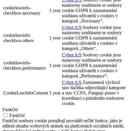
nastaveny souhlasem se soubory
cookielawinfo-
1 year
cookie GDPR k zaznamenání
checkbox-necessary
souhlasu uživatelů s cookies v
kategorii „Necessary“.
Cybot A/S
Soubory cookie jsou
nastaveny souhlasem se soubory
cookielawinfo-
1 year
cookie GDPR k zaznamenání
checkbox-others
souhlasu uživatelů s cookies v
kategorii „Others“.
Cybot A/S
Soubory cookie jsou
nastaveny souhlasem se soubory
cookielawinfo-
1 year
cookie GDPR k zaznamenání
checkbox-performance
souhlasu uživatelů s cookies v
kategorii „Performance“.
Cybot A/S
Zaznamená výchozí
stav tlačítka odpovídající kategorie
CookieLawInfoConsent
1 year
a stav CCPA. Funguje pouze v
koordinaci s primárním souborem
cookie.
Funkční
Funkční
Funkční soubory cookie pomáhají provádět určité funkce, jako je
sdílení obsahu webových stránek na platformách sociálních médií,