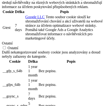
sledují návštěvníky na různých webových stránkách a shromažďují
informace za účelem poskytování přizpůsobených reklam.
Cookie
Délka
Popis
Google LLC
Tento soubor cookie slouží ke
shromažďování chování a akcí uživatelů na webové
7
stránce za účelem optimalizace webové stránky.
Gtest
days
Pomáhá také Google Ads a Google Analytics
shromažďovat informace o návštěvnících pro
marketingové účely.
Ostatní
Ostatní
Další nekategorizované soubory cookie jsou analyzovány a dosud
nebyly zařazeny do kategorie.
Cookie
Délka
Popis
1 year
__gfp_s_64b
1
Bez popisu.
month
1 year
__gfps_64b
1
Bez popisu.
month
7
__gsync_s
Bez popisu.
days
5
__gsync_s_gdpr
Bez popisu.