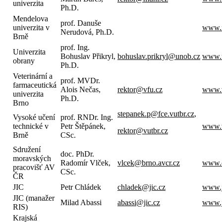
univerzita
Ph.D.
Mendelova
prof. Danuše
univerzita v
www.m
Nerudová, Ph.D.
Brně
prof. Ing.
Univerzita
Bohuslav Přikryl,
bohuslav.prikryl@unob.cz
www.
obrany
Ph.D.
Veterinární a
prof. MVDr.
farmaceutická
Alois Nečas,
rektor@vfu.cz
www.v
univerzita
Ph.D.
Brno
stepanek.p@fce.vutbr.cz
,
Vysoké učení
prof. RNDr. Ing.
technické v
Petr Štěpánek,
www.v
rektor@vutbr.cz
Brně
CSc.
Sdružení
doc. PhDr.
moravských
Radomír Vlček,
vlcek@brno.avcr.cz
www.c
pracovišť AV
CSc.
ČR
JIC
Petr Chládek
chladek@jic.cz
www.j
JIC (manažer
Milad Abassi
abassi@jic.cz
www.j
RIS)
Krajská