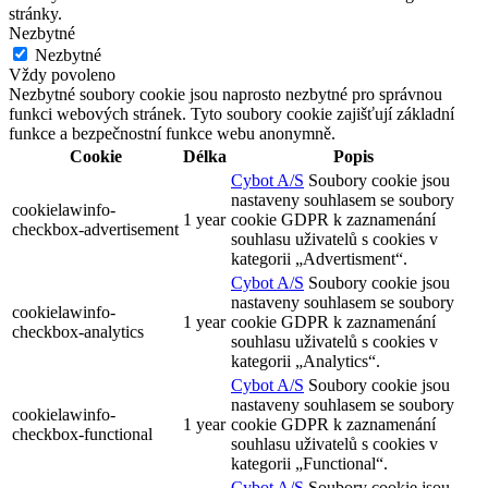
stránky.
Nezbytné
Nezbytné
Vždy povoleno
Nezbytné soubory cookie jsou naprosto nezbytné pro správnou
funkci webových stránek. Tyto soubory cookie zajišťují základní
funkce a bezpečnostní funkce webu anonymně.
Cookie
Délka
Popis
Cybot A/S
Soubory cookie jsou
nastaveny souhlasem se soubory
cookielawinfo-
1 year
cookie GDPR k zaznamenání
checkbox-advertisement
souhlasu uživatelů s cookies v
kategorii „Advertisment“.
Cybot A/S
Soubory cookie jsou
nastaveny souhlasem se soubory
cookielawinfo-
1 year
cookie GDPR k zaznamenání
checkbox-analytics
souhlasu uživatelů s cookies v
kategorii „Analytics“.
Cybot A/S
Soubory cookie jsou
nastaveny souhlasem se soubory
cookielawinfo-
1 year
cookie GDPR k zaznamenání
checkbox-functional
souhlasu uživatelů s cookies v
kategorii „Functional“.
Cybot A/S
Soubory cookie jsou