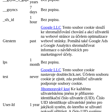
years
7
__gsyncs
Bez popisu.
days
1
_sfs_id
Bez popisu.
hour
Google LLC
Tento soubor cookie slouží
ke shromažďování chování a akcí uživatelů
na webové stránce za účelem optimalizace
Gtestem
past
webové stránky. Pomáhá také Google Ads
a Google Analytics shromažďovat
informace o návštěvnících pro
marketingové účely.
1
lps
Bez popisu.
month
Google LLC
Tento soubor cookie
nastavuje doubleclick.net. Účelem souboru
test
never
cookie je zjistit, zda prohlížeč uživatele
podporuje soubory cookie.
Jihomoravský kraj
Ke každému
uživatelskému jménu je přiřazeno
identifikační číslo uživatele (UID). Číslo
UID identifikuje uživatelské jméno pro
User-Id
1 year
jakýkoli systém, do kterého se uživatel
pokouší přihlásit. A číslo UID systémy