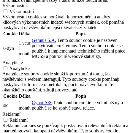
shromažďování zpětné vazby a další funkce třetích stran.
Výkonnostní
Výkonnostní
Výkonnostní cookies se používají k porozumění a analýze
klíčových výkonnostních indexů webových stránek, což pomáhá
poskytovat návštěvníkům lepší uživatelský zážitek.
Cookie
Délka
Popis
Gemius S.A.
Tento soubor cookie je nastaven
1 year
poskytovatelem Gemius. Tento soubor cookie se
Gdyn
1
používá k implementaci technického měření práce
month
MOSS a pokročilé webové statistiky.
Analytické
Analytické
Analytické soubory cookie slouží k porozumění tomu, jak
návštěvníci s webem interagují. Tyto soubory cookie pomáhají
poskytovat informace o metrikách, počtu návštěvníků, míře
okamžitého opuštění, zdroji provozu atd.
Cookie
Délka
Popis
1
Cybot A/S
Tento soubor cookie je velmi běžný a
sid
month
používá se ke správě stavu relace.
Reklamní
Reklamní
Reklamní cookies se používají k poskytování relevantních reklam a
marketingových kampaní návštěvníkům. Tyto soubory cookie