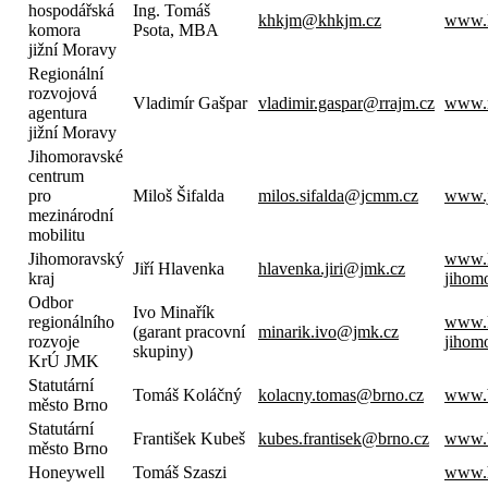
hospodářská
Ing. Tomáš
khkjm@khkjm.cz
www.
komora
Psota, MBA
jižní Moravy
Regionální
rozvojová
Vladimír Gašpar
vladimir.gaspar@rrajm.cz
www.r
agentura
jižní Moravy
Jihomoravské
centrum
pro
Miloš Šifalda
milos.sifalda@jcmm.cz
www.
mezinárodní
mobilitu
Jihomoravský
www.
Jiří Hlavenka
hlavenka.jiri@jmk.cz
kraj
jihom
Odbor
Ivo Minařík
regionálního
www.
(garant pracovní
minarik.ivo@jmk.cz
rozvoje
jihom
skupiny)
KrÚ JMK
Statutární
Tomáš Koláčný
kolacny.tomas@brno.cz
www.b
město Brno
Statutární
František Kubeš
kubes.frantisek@brno.cz
www.b
město Brno
Honeywell
Tomáš Szaszi
www.h