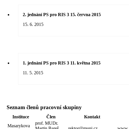
2. jednání PS pro RIS 3 15. června 2015
15. 6. 2015
1. jednání PS pro RIS 3 11. května 2015
11. 5. 2015
Seznam členů pracovní skupiny
Instituce
Člen
Kontakt
prof. MUDr.
Masarykova
Martin Bareš,
rektor@muni.cz
www.