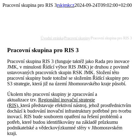
Přeskočit
Pracovní skupina pro RIS 3
rskjmkcz
2024-09-24T09:02:00+02:00
na
obsah
Úvodní stránka
/
Pracovní skupiny
/
Pracovní skupina pro RIS 3
Pracovní skupina pro RIS 3
Pracovní skupina RIS 3 (funguje taktéž jako Rada pro inovace
JMK, v minulosti Řídící výbor RIS JMK) je druhou z povinně
ustavovaných pracovních skupin RSK JMK. Složení této
pracovní skupiny bude totožné se složením Řídící skupiny pro
S3 strategie, která již na území Jihomoravského kraje působí.
Úkolem této pracovní skupiny je zpracování a
aktualizace tzv.
Regionální inovační strategie
(RIS),
která představuje efektivní nástroj, jehož prostřednictvím
dochází k budování inovační infrastruktury potřebné pro tvorbu
inovací. RIS bude souborem opatření na řešení problémů a
potřeb, které budou identifikovány na základě průzkumu
podnikatelské a vědeckovýzkumné sféry v Jihomoravském
kraji.