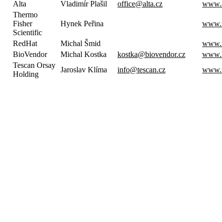
Alta
Vladimír Plašil
office@alta.cz
www.a
Thermo
Fisher
Hynek Peřina
www.t
Scientific
RedHat
Michal Šmid
www.r
BioVendor
Michal Kostka
kostka@biovendor.cz
www.b
Tescan Orsay
Jaroslav Klíma
info@tescan.cz
www.t
Holding