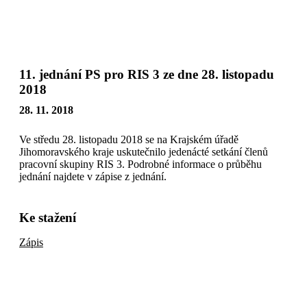
Přeskočit
na
obsah
11. jednání PS pro RIS 3 ze dne 28. listopadu
2018
28. 11. 2018
Ve středu 28. listopadu 2018 se na Krajském úřadě
Jihomoravského kraje uskutečnilo jedenácté setkání členů
pracovní skupiny RIS 3. Podrobné informace o průběhu
jednání najdete v zápise z jednání.
Ke stažení
Zápis