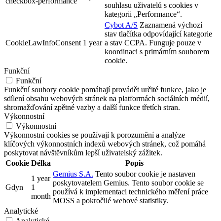
checkbox-performance
souhlasu uživatelů s cookies v
kategorii „Performance“.
Cybot A/S
Zaznamená výchozí
stav tlačítka odpovídající kategorie
CookieLawInfoConsent
1 year
a stav CCPA. Funguje pouze v
koordinaci s primárním souborem
cookie.
Funkční
Funkční
Funkční soubory cookie pomáhají provádět určité funkce, jako je
sdílení obsahu webových stránek na platformách sociálních médií,
shromažďování zpětné vazby a další funkce třetích stran.
Výkonnostní
Výkonnostní
Výkonnostní cookies se používají k porozumění a analýze
klíčových výkonnostních indexů webových stránek, což pomáhá
poskytovat návštěvníkům lepší uživatelský zážitek.
Cookie
Délka
Popis
Gemius S.A.
Tento soubor cookie je nastaven
1 year
poskytovatelem Gemius. Tento soubor cookie se
Gdyn
1
používá k implementaci technického měření práce
month
MOSS a pokročilé webové statistiky.
Analytické
Analytické