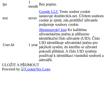
1
lps
Bez popisu.
month
Google LLC
Tento soubor cookie
nastavuje doubleclick.net. Účelem souboru
test
never
cookie je zjistit, zda prohlížeč uživatele
podporuje soubory cookie.
Jihomoravský kraj
Ke každému
uživatelskému jménu je přiřazeno
identifikační číslo uživatele (UID). Číslo
UID identifikuje uživatelské jméno pro
User-Id
1 year
jakýkoli systém, do kterého se uživatel
pokouší přihlásit. A číslo UID systémy
používají k identifikaci vlastníků souborů a
adresářů.
ULOŽIT A PŘIJMOUT
Powered by