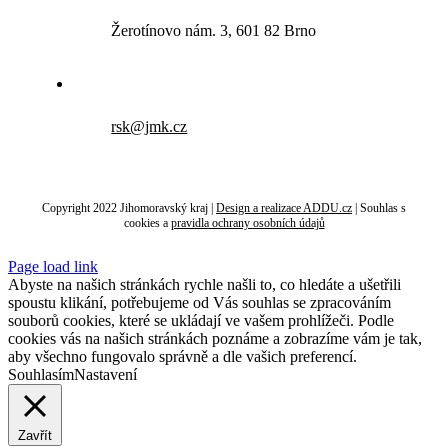
Žerotínovo nám. 3, 601 82 Brno
rsk@jmk.cz
Copyright 2022 Jihomoravský kraj |
Design a realizace ADDU.cz
|
Souhlas s
cookies
a
pravidla ochrany osobních údajů
Page load link
Abyste na našich stránkách rychle našli to, co hledáte a ušetřili
spoustu klikání, potřebujeme od Vás souhlas se zpracováním
souborů cookies, které se ukládají ve vašem prohlížeči. Podle
cookies vás na našich stránkách poznáme a zobrazíme vám je tak,
aby všechno fungovalo správně a dle vašich preferencí.
Souhlasím
Nastavení
Zavřít