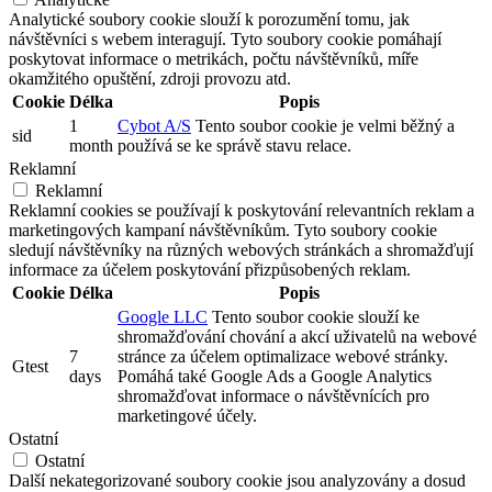
Analytické soubory cookie slouží k porozumění tomu, jak
návštěvníci s webem interagují. Tyto soubory cookie pomáhají
poskytovat informace o metrikách, počtu návštěvníků, míře
okamžitého opuštění, zdroji provozu atd.
Cookie
Délka
Popis
1
Cybot A/S
Tento soubor cookie je velmi běžný a
sid
month
používá se ke správě stavu relace.
Reklamní
Reklamní
Reklamní cookies se používají k poskytování relevantních reklam a
marketingových kampaní návštěvníkům. Tyto soubory cookie
sledují návštěvníky na různých webových stránkách a shromažďují
informace za účelem poskytování přizpůsobených reklam.
Cookie
Délka
Popis
Google LLC
Tento soubor cookie slouží ke
shromažďování chování a akcí uživatelů na webové
7
stránce za účelem optimalizace webové stránky.
Gtest
days
Pomáhá také Google Ads a Google Analytics
shromažďovat informace o návštěvnících pro
marketingové účely.
Ostatní
Ostatní
Další nekategorizované soubory cookie jsou analyzovány a dosud