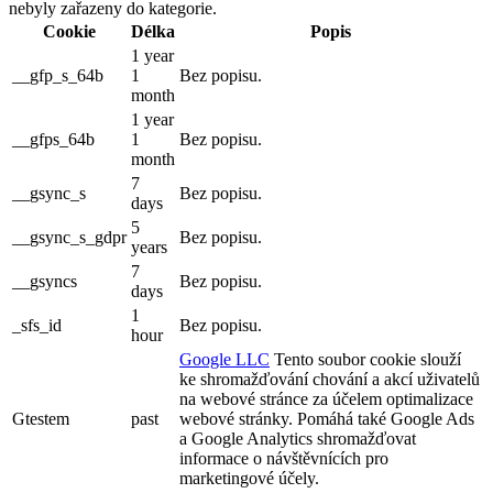
nebyly zařazeny do kategorie.
Cookie
Délka
Popis
1 year
__gfp_s_64b
1
Bez popisu.
month
1 year
__gfps_64b
1
Bez popisu.
month
7
__gsync_s
Bez popisu.
days
5
__gsync_s_gdpr
Bez popisu.
years
7
__gsyncs
Bez popisu.
days
1
_sfs_id
Bez popisu.
hour
Google LLC
Tento soubor cookie slouží
ke shromažďování chování a akcí uživatelů
na webové stránce za účelem optimalizace
Gtestem
past
webové stránky. Pomáhá také Google Ads
a Google Analytics shromažďovat
informace o návštěvnících pro
marketingové účely.