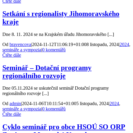
Čtěte dále
Setkání s regionalisty Jihomoravského
kraje
Dne 8. 11. 2024 se na Krajském úřadu Jihomoravského [...]
Od
bravencova
|
2024-11-12T11:06:19+01:00
8 listopadu, 2024
|
2024
,
semináře a sympozia
|
0 komentářů
Čtěte dále
Seminář – Dotační programy
regionálního rozvoje
Dne 05.11.2024 se uskutečnil seminář Dotační programy
regionálního rozvoje [...]
Od
admin
|
2024-11-06T10:11:54+01:00
5 listopadu, 2024
|
2024
,
semináře a sympozia
|
0 komentářů
Čtěte dále
Cyklo seminář pro obce HSOÚ SO ORP