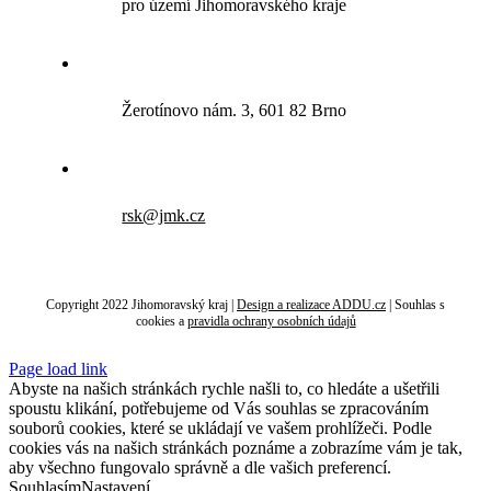
pro území Jihomoravského kraje
Žerotínovo nám. 3, 601 82 Brno
rsk@jmk.cz
Copyright 2022 Jihomoravský kraj |
Design a realizace ADDU.cz
|
Souhlas s
cookies
a
pravidla ochrany osobních údajů
Page load link
Abyste na našich stránkách rychle našli to, co hledáte a ušetřili
spoustu klikání, potřebujeme od Vás souhlas se zpracováním
souborů cookies, které se ukládají ve vašem prohlížeči. Podle
cookies vás na našich stránkách poznáme a zobrazíme vám je tak,
aby všechno fungovalo správně a dle vašich preferencí.
Souhlasím
Nastavení