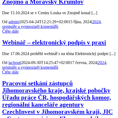
Znojmo a Moravský Krumlov
Dne 15.10.2024 se v Centru Louka ve Znojmě konal [...]
Od
admin
|
2025-04-24T12:21:29+02:00
15 října, 2024
|
2024
,
semináře a sympozia
|
0 komentářů
Čtěte dále
Webinář – elektronický podpis v praxi
Dne 17.06.2024 proběhl webinář s na téma Elektronický podpis [...]
Od
lachout
|
2024-09-30T14:25:47+02:00
17 června, 2024
|
2024
,
semináře a sympozia
|
0 komentářů
Čtěte dále
Pracovní setkání zástupců
Jihomoravského kraje, krajské pobočky
Úřadu práce ČR, hospodářských komor,
regionální kanceláře agentury
CzechInvest v Jihomoravském kraji, JIC