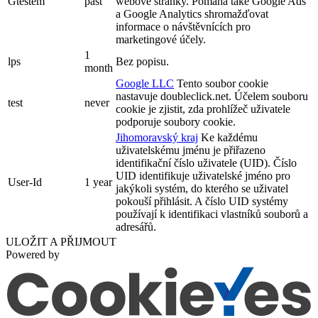
Gtestem
past
webové stránky. Pomáhá také Google Ads
a Google Analytics shromažďovat
informace o návštěvnících pro
marketingové účely.
1
lps
Bez popisu.
month
Google LLC
Tento soubor cookie
nastavuje doubleclick.net. Účelem souboru
test
never
cookie je zjistit, zda prohlížeč uživatele
podporuje soubory cookie.
Jihomoravský kraj
Ke každému
uživatelskému jménu je přiřazeno
identifikační číslo uživatele (UID). Číslo
UID identifikuje uživatelské jméno pro
User-Id
1 year
jakýkoli systém, do kterého se uživatel
pokouší přihlásit. A číslo UID systémy
používají k identifikaci vlastníků souborů a
adresářů.
ULOŽIT A PŘIJMOUT
Powered by