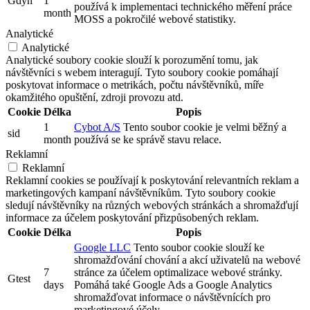
Gdyn
1
používá k implementaci technického měření práce
month
MOSS a pokročilé webové statistiky.
Analytické
Analytické
Analytické soubory cookie slouží k porozumění tomu, jak
návštěvníci s webem interagují. Tyto soubory cookie pomáhají
poskytovat informace o metrikách, počtu návštěvníků, míře
okamžitého opuštění, zdroji provozu atd.
Cookie
Délka
Popis
1
Cybot A/S
Tento soubor cookie je velmi běžný a
sid
month
používá se ke správě stavu relace.
Reklamní
Reklamní
Reklamní cookies se používají k poskytování relevantních reklam a
marketingových kampaní návštěvníkům. Tyto soubory cookie
sledují návštěvníky na různých webových stránkách a shromažďují
informace za účelem poskytování přizpůsobených reklam.
Cookie
Délka
Popis
Google LLC
Tento soubor cookie slouží ke
shromažďování chování a akcí uživatelů na webové
7
stránce za účelem optimalizace webové stránky.
Gtest
days
Pomáhá také Google Ads a Google Analytics
shromažďovat informace o návštěvnících pro
marketingové účely.