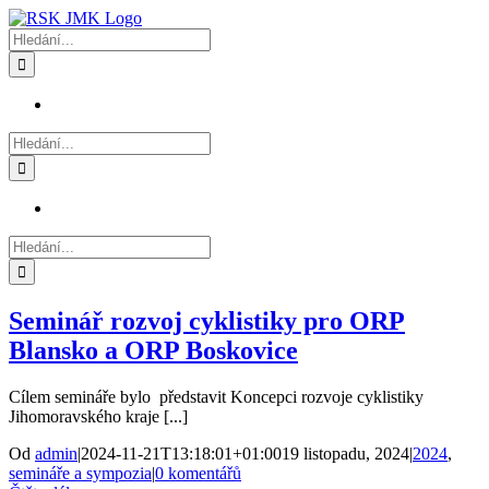
Přeskočit
na
Hledat:
obsah
Hledat:
Hledat:
Seminář rozvoj cyklistiky pro ORP
Blansko a ORP Boskovice
Cílem semináře bylo představit Koncepci rozvoje cyklistiky
Jihomoravského kraje [...]
Od
admin
|
2024-11-21T13:18:01+01:00
19 listopadu, 2024
|
2024
,
semináře a sympozia
|
0 komentářů