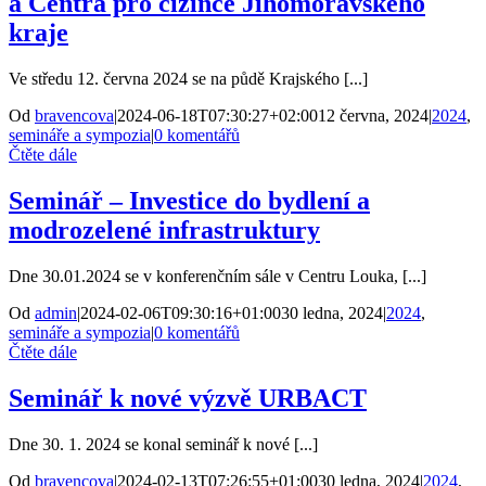
a Centra pro cizince Jihomoravského
kraje
Ve středu 12. června 2024 se na půdě Krajského [...]
Od
bravencova
|
2024-06-18T07:30:27+02:00
12 června, 2024
|
2024
,
semináře a sympozia
|
0 komentářů
Čtěte dále
Seminář – Investice do bydlení a
modrozelené infrastruktury
Dne 30.01.2024 se v konferenčním sále v Centru Louka, [...]
Od
admin
|
2024-02-06T09:30:16+01:00
30 ledna, 2024
|
2024
,
semináře a sympozia
|
0 komentářů
Čtěte dále
Seminář k nové výzvě URBACT
Dne 30. 1. 2024 se konal seminář k nové [...]
Od
bravencova
|
2024-02-13T07:26:55+01:00
30 ledna, 2024
|
2024
,