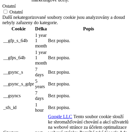
Ostatní
Ostatní
Další nekategorizované soubory cookie jsou analyzovány a dosud
nebyly zařazeny do kategorie.
Cookie
Délka
Popis
1 year
__gfp_s_64b
1
Bez popisu.
month
1 year
__gfps_64b
1
Bez popisu.
month
7
__gsync_s
Bez popisu.
days
5
__gsync_s_gdpr
Bez popisu.
years
7
__gsyncs
Bez popisu.
days
1
_sfs_id
Bez popisu.
hour
Google LLC
Tento soubor cookie slouží
ke shromažďování chování a akcí uživatelů
na webové stránce za účelem optimalizace