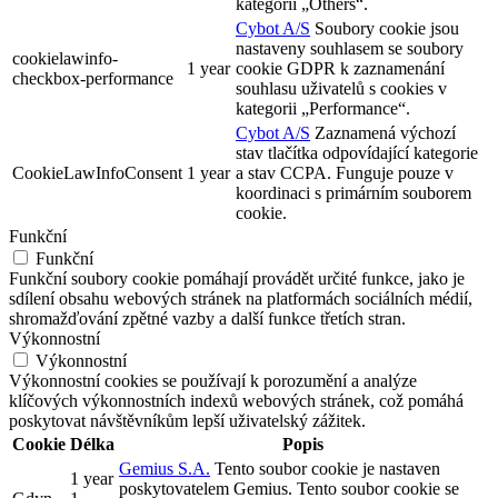
kategorii „Others“.
Cybot A/S
Soubory cookie jsou
nastaveny souhlasem se soubory
cookielawinfo-
1 year
cookie GDPR k zaznamenání
checkbox-performance
souhlasu uživatelů s cookies v
kategorii „Performance“.
Cybot A/S
Zaznamená výchozí
stav tlačítka odpovídající kategorie
CookieLawInfoConsent
1 year
a stav CCPA. Funguje pouze v
koordinaci s primárním souborem
cookie.
Funkční
Funkční
Funkční soubory cookie pomáhají provádět určité funkce, jako je
sdílení obsahu webových stránek na platformách sociálních médií,
shromažďování zpětné vazby a další funkce třetích stran.
Výkonnostní
Výkonnostní
Výkonnostní cookies se používají k porozumění a analýze
klíčových výkonnostních indexů webových stránek, což pomáhá
poskytovat návštěvníkům lepší uživatelský zážitek.
Cookie
Délka
Popis
Gemius S.A.
Tento soubor cookie je nastaven
1 year
poskytovatelem Gemius. Tento soubor cookie se