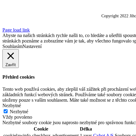
Copyright 2022 Jih
Page load link
Abyste na našich stránkách rychle našli to, co hledáte a ušetřili spo
stránkách poznáme a zobrazíme vám je tak, aby všechno fungovalo spr
Souhlasím
Nastavení
Zavřít
Přehled cookies
Tento web používá cookies, aby zlepšil váš zážitek při procházení we
základních funkcí webových stránek. Používáme také soubory cookie 
uloženy pouze s vaším souhlasem. Máte také možnost se z těchto cook
Nezbytné
Nezbytné
Vždy povoleno
Nezbytné soubory cookie jsou naprosto nezbytné pro správnou funkc
Cookie
Délka
cookielawinfo-checkbox-advertisement
1 year
Cybot A/S
Soubory co