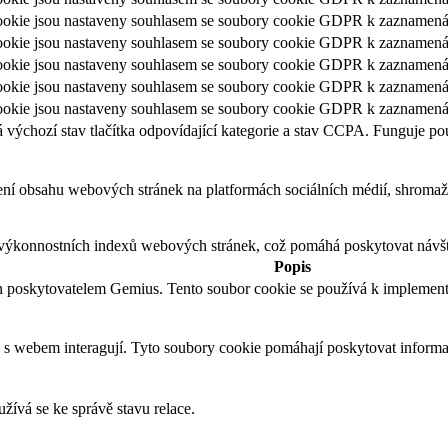
kie jsou nastaveny souhlasem se soubory cookie GDPR k zaznamenání s
kie jsou nastaveny souhlasem se soubory cookie GDPR k zaznamenání 
okie jsou nastaveny souhlasem se soubory cookie GDPR k zaznamenání 
kie jsou nastaveny souhlasem se soubory cookie GDPR k zaznamenání 
okie jsou nastaveny souhlasem se soubory cookie GDPR k zaznamenání 
ýchozí stav tlačítka odpovídající kategorie a stav CCPA. Funguje po
ení obsahu webových stránek na platformách sociálních médií, shromažď
výkonnostních indexů webových stránek, což pomáhá poskytovat návště
Popis
n poskytovatelem Gemius. Tento soubor cookie se používá k implement
 s webem interagují. Tyto soubory cookie pomáhají poskytovat informac
žívá se ke správě stavu relace.