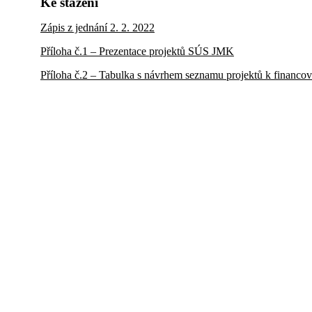
Ke stažení
Zápis z jednání 2. 2. 2022
Příloha č.1 – Prezentace projektů SÚS JMK
Příloha č.2 – Tabulka s návrhem seznamu projektů k financo