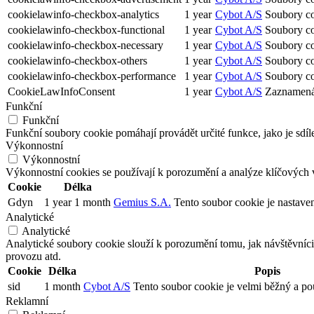
cookielawinfo-checkbox-analytics
1 year
Cybot A/S
Soubory coo
cookielawinfo-checkbox-functional
1 year
Cybot A/S
Soubory coo
cookielawinfo-checkbox-necessary
1 year
Cybot A/S
Soubory co
cookielawinfo-checkbox-others
1 year
Cybot A/S
Soubory coo
cookielawinfo-checkbox-performance
1 year
Cybot A/S
Soubory co
CookieLawInfoConsent
1 year
Cybot A/S
Zaznamená v
Funkční
Funkční
Funkční soubory cookie pomáhají provádět určité funkce, jako je sdíl
Výkonnostní
Výkonnostní
Výkonnostní cookies se používají k porozumění a analýze klíčových 
Cookie
Délka
Gdyn
1 year 1 month
Gemius S.A.
Tento soubor cookie je nastave
Analytické
Analytické
Analytické soubory cookie slouží k porozumění tomu, jak návštěvníci
provozu atd.
Cookie
Délka
Popis
sid
1 month
Cybot A/S
Tento soubor cookie je velmi běžný a pou
Reklamní