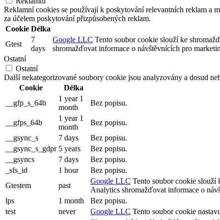
Reklamní
Reklamní cookies se používají k poskytování relevantních reklam a
za účelem poskytování přizpůsobených reklam.
Cookie
Délka
7
Google LLC
Tento soubor cookie slouží ke shromažď
Gtest
days
shromažďovat informace o návštěvnících pro marketi
Ostatní
Ostatní
Další nekategorizované soubory cookie jsou analyzovány a dosud neb
Cookie
Délka
1 year 1
__gfp_s_64b
Bez popisu.
month
1 year 1
__gfps_64b
Bez popisu.
month
__gsync_s
7 days
Bez popisu.
__gsync_s_gdpr
5 years
Bez popisu.
__gsyncs
7 days
Bez popisu.
_sfs_id
1 hour
Bez popisu.
Google LLC
Tento soubor cookie slouží 
Gtestem
past
Analytics shromažďovat informace o návš
lps
1 month
Bez popisu.
test
never
Google LLC
Tento soubor cookie nastavuj