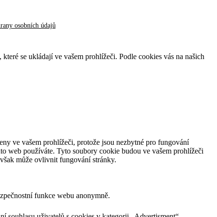
hrany osobních údajů
, které se ukládají ve vašem prohlížeči. Podle cookies vás na našich
ženy ve vašem prohlížeči, protože jsou nezbytné pro fungování
nto web používáte. Tyto soubory cookie budou ve vašem prohlížeči
 však může ovlivnit fungování stránky.
bezpečnostní funkce webu anonymně.
souhlasu uživatelů s cookies v kategorii „Advertisment“.