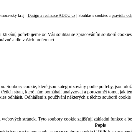
omoravský kraj |
Design a realizace ADDU.cz
|
Souhlas s cookies
a
pravidla oc
ustu klikání, potřebujeme od Vás souhlas se zpracováním souborů cookies
ávně a dle vašich preferencí.
bu. Soubory cookie, které jsou kategorizovány podle potřeby, jsou ulo
třetích stran, které nám pomáhají analyzovat a porozumět tomu, jak te
ies odhlásit. Odhlášení z používání některých z těchto souborů cookie
i webových stránek. Tyto soubory cookie zajišťují základní funkce a 
Popis
okie jsou nastaveny souhlasem se soubory cookie GDPR k zaznamenání 