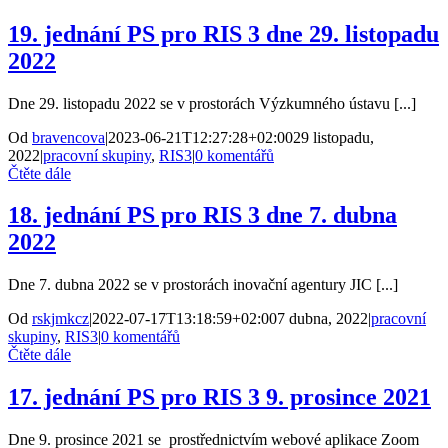
19. jednání PS pro RIS 3 dne 29. listopadu
2022
Dne 29. listopadu 2022 se v prostorách Výzkumného ústavu [...]
Od
bravencova
|
2023-06-21T12:27:28+02:00
29 listopadu,
2022
|
pracovní skupiny
,
RIS3
|
0 komentářů
Čtěte dále
18. jednání PS pro RIS 3 dne 7. dubna
2022
Dne 7. dubna 2022 se v prostorách inovační agentury JIC [...]
Od
rskjmkcz
|
2022-07-17T13:18:59+02:00
7 dubna, 2022
|
pracovní
skupiny
,
RIS3
|
0 komentářů
Čtěte dále
17. jednání PS pro RIS 3 9. prosince 2021
Dne 9. prosince 2021 se prostřednictvím webové aplikace Zoom