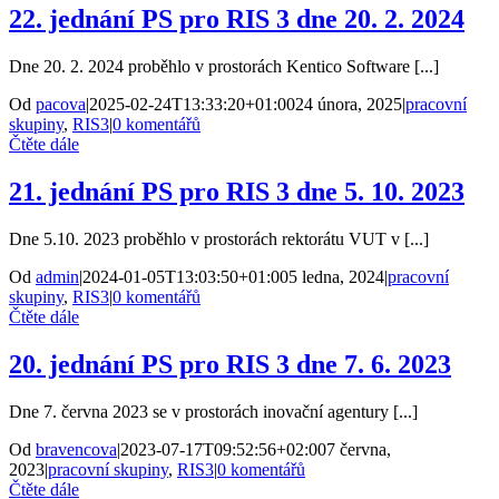
22. jednání PS pro RIS 3 dne 20. 2. 2024
Dne 20. 2. 2024 proběhlo v prostorách Kentico Software [...]
Od
pacova
|
2025-02-24T13:33:20+01:00
24 února, 2025
|
pracovní
skupiny
,
RIS3
|
0 komentářů
Čtěte dále
21. jednání PS pro RIS 3 dne 5. 10. 2023
Dne 5.10. 2023 proběhlo v prostorách rektorátu VUT v [...]
Od
admin
|
2024-01-05T13:03:50+01:00
5 ledna, 2024
|
pracovní
skupiny
,
RIS3
|
0 komentářů
Čtěte dále
20. jednání PS pro RIS 3 dne 7. 6. 2023
Dne 7. června 2023 se v prostorách inovační agentury [...]
Od
bravencova
|
2023-07-17T09:52:56+02:00
7 června,
2023
|
pracovní skupiny
,
RIS3
|
0 komentářů
Čtěte dále