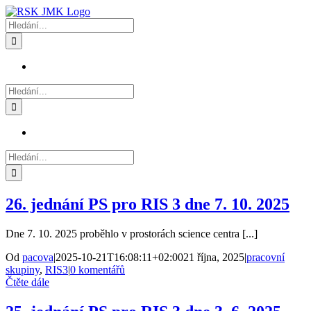
Přeskočit
na
Hledat:
obsah
Hledat:
Hledat:
26. jednání PS pro RIS 3 dne 7. 10. 2025
Dne 7. 10. 2025 proběhlo v prostorách science centra [...]
Od
pacova
|
2025-10-21T16:08:11+02:00
21 října, 2025
|
pracovní
skupiny
,
RIS3
|
0 komentářů
Čtěte dále