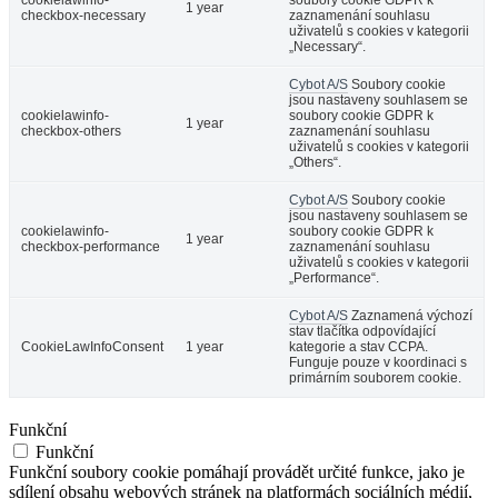
1 year
checkbox-necessary
zaznamenání souhlasu
uživatelů s cookies v kategorii
„Necessary“.
Cybot A/S
Soubory cookie
jsou nastaveny souhlasem se
cookielawinfo-
soubory cookie GDPR k
1 year
checkbox-others
zaznamenání souhlasu
uživatelů s cookies v kategorii
„Others“.
Cybot A/S
Soubory cookie
jsou nastaveny souhlasem se
cookielawinfo-
soubory cookie GDPR k
1 year
checkbox-performance
zaznamenání souhlasu
uživatelů s cookies v kategorii
„Performance“.
Cybot A/S
Zaznamená výchozí
stav tlačítka odpovídající
CookieLawInfoConsent
1 year
kategorie a stav CCPA.
Funguje pouze v koordinaci s
primárním souborem cookie.
Funkční
Funkční
Funkční soubory cookie pomáhají provádět určité funkce, jako je
sdílení obsahu webových stránek na platformách sociálních médií,