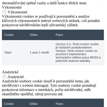
shromažďování zpětné vazby a další funkce třetích stran.
Výkonnostní
Výkonnostní
Výkonnostní cookies se používají k porozumění a analýze
klíčových výkonnostních indexů webových stránek, což pomáhá
poskytovat návštěvníkům lepší uživatelský zážitek.
Cookie
Délka
Popis
Gemius S.A.
Tento soubor cookie
je nastaven poskytovatelem
Gemius. Tento soubor cookie se
Gdyn
1 year 1 month
používá k implementaci
technického měření práce MOSS a
pokročilé webové statistiky.
Analytické
Analytické
Analytické soubory cookie slouží k porozumění tomu, jak
návštěvníci s webem interagují. Tyto soubory cookie pomáhají
poskytovat informace o metrikách, počtu návštěvníků, míře
okamžitého opuštění, zdroji provozu atd.
Cookie
Délka
Popis