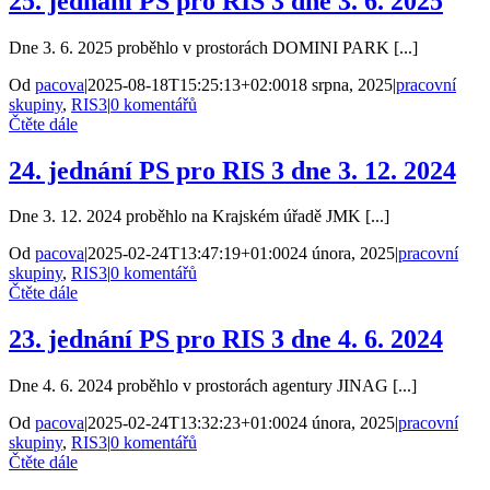
25. jednání PS pro RIS 3 dne 3. 6. 2025
Dne 3. 6. 2025 proběhlo v prostorách DOMINI PARK [...]
Od
pacova
|
2025-08-18T15:25:13+02:00
18 srpna, 2025
|
pracovní
skupiny
,
RIS3
|
0 komentářů
Čtěte dále
24. jednání PS pro RIS 3 dne 3. 12. 2024
Dne 3. 12. 2024 proběhlo na Krajském úřadě JMK [...]
Od
pacova
|
2025-02-24T13:47:19+01:00
24 února, 2025
|
pracovní
skupiny
,
RIS3
|
0 komentářů
Čtěte dále
23. jednání PS pro RIS 3 dne 4. 6. 2024
Dne 4. 6. 2024 proběhlo v prostorách agentury JINAG [...]
Od
pacova
|
2025-02-24T13:32:23+01:00
24 února, 2025
|
pracovní
skupiny
,
RIS3
|
0 komentářů
Čtěte dále