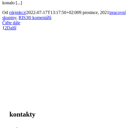
konalo [...]
Od
rskjmkcz
|
2022-07-17T13:17:50+02:00
9 prosince, 2021
|
pracovní
skupiny
,
RIS3
|
0 komentářů
Čtěte dále
1
2
Další
kontakty