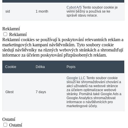
Cybot A/S
Tento soubor cookie je
sid
1 month
velmi běžný a používá se ke
správě stavu relace.
Reklamní
Reklamní
Reklamní cookies se používají k poskytování relevantních reklam a
marketingových kampaní návštěvníkům. Tyto soubory cookie
sledují návštěvníky na různých webových stránkách a shromažďují
informace za účelem poskytování přizpůsobených reklam.
Cookie
Délka
Popis
Google LLC
Tento soubor cookie
slouží ke shromažďování chování a
akcí uživatelů na webové stránce
za účelem optimalizace webové
Gtest
7 days
stránky. Pomáhá také Google Ads a
Google Analytics shromažďovat
informace o návštěvnících pro
marketingové účely.
Ostatní
Ostatní