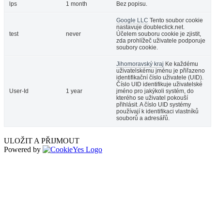
lps
1 month
Bez popisu.
Google LLC
Tento soubor cookie
nastavuje doubleclick.net.
test
never
Účelem souboru cookie je zjistit,
zda prohlížeč uživatele podporuje
soubory cookie.
Jihomoravský kraj
Ke každému
uživatelskému jménu je přiřazeno
identifikační číslo uživatele (UID).
Číslo UID identifikuje uživatelské
User-Id
1 year
jméno pro jakýkoli systém, do
kterého se uživatel pokouší
přihlásit. A číslo UID systémy
používají k identifikaci vlastníků
souborů a adresářů.
ULOŽIT A PŘIJMOUT
Powered by