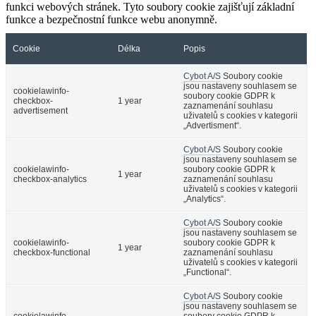
funkci webových stránek. Tyto soubory cookie zajišťují základní
funkce a bezpečnostní funkce webu anonymně.
Cookie
Délka
Popis
Cybot A/S
Soubory cookie
jsou nastaveny souhlasem se
cookielawinfo-
soubory cookie GDPR k
checkbox-
1 year
zaznamenání souhlasu
advertisement
uživatelů s cookies v kategorii
„Advertisment“.
Cybot A/S
Soubory cookie
jsou nastaveny souhlasem se
cookielawinfo-
soubory cookie GDPR k
1 year
checkbox-analytics
zaznamenání souhlasu
uživatelů s cookies v kategorii
„Analytics“.
Cybot A/S
Soubory cookie
jsou nastaveny souhlasem se
cookielawinfo-
soubory cookie GDPR k
1 year
checkbox-functional
zaznamenání souhlasu
uživatelů s cookies v kategorii
„Functional“.
Cybot A/S
Soubory cookie
jsou nastaveny souhlasem se
cookielawinfo-
soubory cookie GDPR k