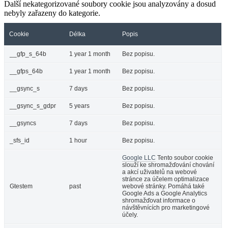
Další nekategorizované soubory cookie jsou analyzovány a dosud
nebyly zařazeny do kategorie.
Cookie
Délka
Popis
__gfp_s_64b
1 year 1 month
Bez popisu.
__gfps_64b
1 year 1 month
Bez popisu.
__gsync_s
7 days
Bez popisu.
__gsync_s_gdpr
5 years
Bez popisu.
__gsyncs
7 days
Bez popisu.
_sfs_id
1 hour
Bez popisu.
Google LLC
Tento soubor cookie
slouží ke shromažďování chování
a akcí uživatelů na webové
stránce za účelem optimalizace
Gtestem
past
webové stránky. Pomáhá také
Google Ads a Google Analytics
shromažďovat informace o
návštěvnících pro marketingové
účely.