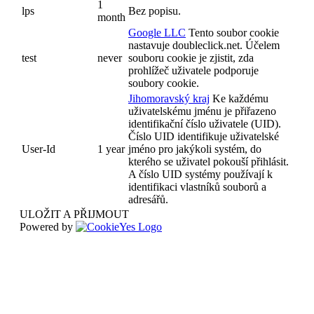
1
lps
Bez popisu.
month
Google LLC
Tento soubor cookie
nastavuje doubleclick.net. Účelem
test
never
souboru cookie je zjistit, zda
prohlížeč uživatele podporuje
soubory cookie.
Jihomoravský kraj
Ke každému
uživatelskému jménu je přiřazeno
identifikační číslo uživatele (UID).
Číslo UID identifikuje uživatelské
User-Id
1 year
jméno pro jakýkoli systém, do
kterého se uživatel pokouší přihlásit.
A číslo UID systémy používají k
identifikaci vlastníků souborů a
adresářů.
ULOŽIT A PŘIJMOUT
Powered by