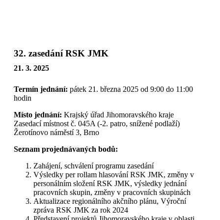
Přeskočit
na
obsah
32. zasedání RSK JMK
21. 3. 2025
Termín jednání:
pátek 21. března 2025 od 9:00 do 11:00
hodin
Místo jednání:
Krajský úřad Jihomoravského kraje
Zasedací místnost č. 045A (-2. patro, snížené podlaží)
Žerotínovo náměstí 3, Brno
Seznam projednávaných bodů:
Zahájení, schválení programu zasedání
Výsledky per rollam hlasování RSK JMK, změny v
personálním složení RSK JMK, výsledky jednání
pracovních skupin, změny v pracovních skupinách
Aktualizace regionálního akčního plánu, Výroční
zpráva RSK JMK za rok 2024
Představení projektů Jihomoravského kraje v oblasti