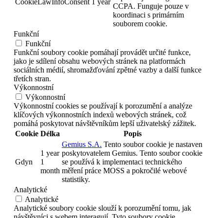
CookieLawInfoConsent
1 year
CCPA. Funguje pouze v
koordinaci s primárním
souborem cookie.
Funkční
Funkční
Funkční soubory cookie pomáhají provádět určité funkce,
jako je sdílení obsahu webových stránek na platformách
sociálních médií, shromažďování zpětné vazby a další funkce
třetích stran.
Výkonnostní
Výkonnostní
Výkonnostní cookies se používají k porozumění a analýze
klíčových výkonnostních indexů webových stránek, což
pomáhá poskytovat návštěvníkům lepší uživatelský zážitek.
Cookie
Délka
Popis
Gemius S.A.
Tento soubor cookie je nastaven
1 year
poskytovatelem Gemius. Tento soubor cookie
Gdyn
1
se používá k implementaci technického
month
měření práce MOSS a pokročilé webové
statistiky.
Analytické
Analytické
Analytické soubory cookie slouží k porozumění tomu, jak
návštěvníci s webem interagují. Tyto soubory cookie