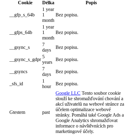
Cookie
Délka
Popis
1 year
__gfp_s_64b
1
Bez popisu.
month
1 year
__gfps_64b
1
Bez popisu.
month
7
__gsync_s
Bez popisu.
days
5
__gsync_s_gdpr
Bez popisu.
years
7
__gsyncs
Bez popisu.
days
1
_sfs_id
Bez popisu.
hour
Google LLC
Tento soubor cookie
slouží ke shromažďování chování a
akcí uživatelů na webové stránce za
účelem optimalizace webové
Gtestem
past
stránky. Pomáhá také Google Ads a
Google Analytics shromažďovat
informace o návštěvnících pro
marketingové účely.