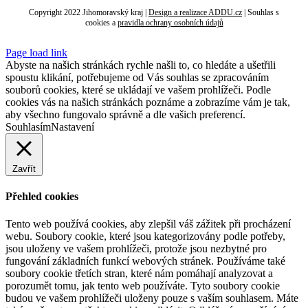
Copyright 2022 Jihomoravský kraj |
Design a realizace ADDU.cz
|
Souhlas s
cookies
a
pravidla ochrany osobních údajů
Page load link
Abyste na našich stránkách rychle našli to, co hledáte a ušetřili
spoustu klikání, potřebujeme od Vás souhlas se zpracováním
souborů cookies, které se ukládají ve vašem prohlížeči. Podle
cookies vás na našich stránkách poznáme a zobrazíme vám je tak,
aby všechno fungovalo správně a dle vašich preferencí.
Souhlasím
Nastavení
Zavřít
Přehled cookies
Tento web používá cookies, aby zlepšil váš zážitek při procházení
webu. Soubory cookie, které jsou kategorizovány podle potřeby,
jsou uloženy ve vašem prohlížeči, protože jsou nezbytné pro
fungování základních funkcí webových stránek. Používáme také
soubory cookie třetích stran, které nám pomáhají analyzovat a
porozumět tomu, jak tento web používáte. Tyto soubory cookie
budou ve vašem prohlížeči uloženy pouze s vaším souhlasem. Máte