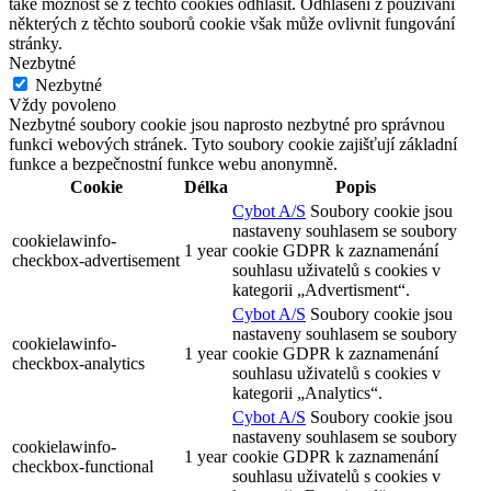
také možnost se z těchto cookies odhlásit. Odhlášení z používání
některých z těchto souborů cookie však může ovlivnit fungování
stránky.
Nezbytné
Nezbytné
Vždy povoleno
Nezbytné soubory cookie jsou naprosto nezbytné pro správnou
funkci webových stránek. Tyto soubory cookie zajišťují základní
funkce a bezpečnostní funkce webu anonymně.
Cookie
Délka
Popis
Cybot A/S
Soubory cookie jsou
nastaveny souhlasem se soubory
cookielawinfo-
1 year
cookie GDPR k zaznamenání
checkbox-advertisement
souhlasu uživatelů s cookies v
kategorii „Advertisment“.
Cybot A/S
Soubory cookie jsou
nastaveny souhlasem se soubory
cookielawinfo-
1 year
cookie GDPR k zaznamenání
checkbox-analytics
souhlasu uživatelů s cookies v
kategorii „Analytics“.
Cybot A/S
Soubory cookie jsou
nastaveny souhlasem se soubory
cookielawinfo-
1 year
cookie GDPR k zaznamenání
checkbox-functional
souhlasu uživatelů s cookies v