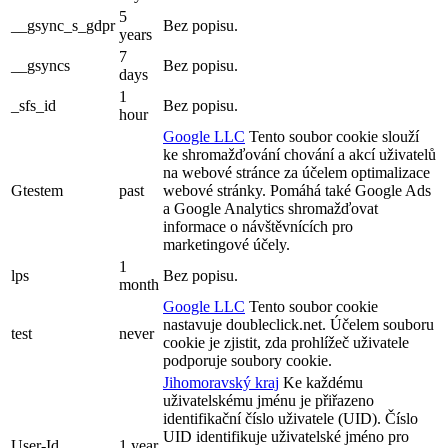
5
__gsync_s_gdpr
Bez popisu.
years
7
__gsyncs
Bez popisu.
days
1
_sfs_id
Bez popisu.
hour
Google LLC
Tento soubor cookie slouží
ke shromažďování chování a akcí uživatelů
na webové stránce za účelem optimalizace
Gtestem
past
webové stránky. Pomáhá také Google Ads
a Google Analytics shromažďovat
informace o návštěvnících pro
marketingové účely.
1
lps
Bez popisu.
month
Google LLC
Tento soubor cookie
nastavuje doubleclick.net. Účelem souboru
test
never
cookie je zjistit, zda prohlížeč uživatele
podporuje soubory cookie.
Jihomoravský kraj
Ke každému
uživatelskému jménu je přiřazeno
identifikační číslo uživatele (UID). Číslo
UID identifikuje uživatelské jméno pro
User-Id
1 year