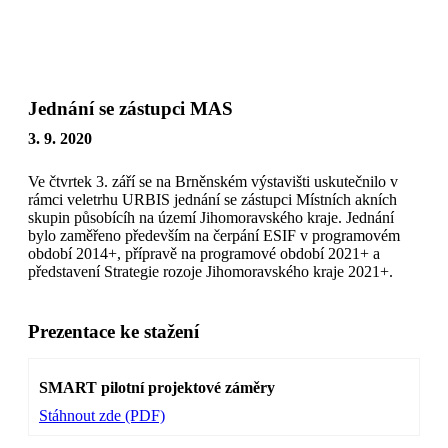
Přeskočit
na
obsah
Jednání se zástupci MAS
3. 9. 2020
Ve čtvrtek 3. září se na Brněnském výstavišti uskutečnilo v
rámci veletrhu URBIS jednání se zástupci Místních akních
skupin působícíh na území Jihomoravského kraje. Jednání
bylo zaměřeno především na čerpání ESIF v programovém
období 2014+, přípravě na programové období 2021+ a
představení Strategie rozoje Jihomoravského kraje 2021+.
Prezentace ke stažení
SMART pilotní projektové záměry
Stáhnout zde (PDF)