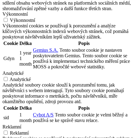
sdílení obsahu webových stránek na platformách sociálních médií,
shromažďování zpětné vazby a další funkce třetích stran.
Výkonnostní
Výkonnostní
Výkonnostní cookies se používají k porozumění a analýze
klíčových výkonnostních indexů webových stránek, což pomáhá
poskytovat návštěvníkům lepší uživatelský zážitek.
Cookie
Délka
Popis
Gemius S.A.
Tento soubor cookie je nastaven
1 year
poskytovatelem Gemius. Tento soubor cookie se
Gdyn
1
používá k implementaci technického měření práce
month
MOSS a pokročilé webové statistiky.
Analytické
Analytické
Analytické soubory cookie slouží k porozumění tomu, jak
návštěvníci s webem interagují. Tyto soubory cookie pomáhají
poskytovat informace o metrikách, počtu návštěvníků, míře
okamžitého opuštění, zdroji provozu atd.
Cookie
Délka
Popis
1
Cybot A/S
Tento soubor cookie je velmi běžný a
sid
month
používá se ke správě stavu relace.
Reklamní
Reklamní