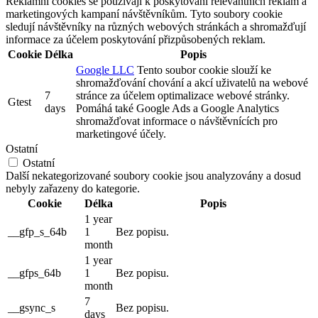
Reklamní cookies se používají k poskytování relevantních reklam a
marketingových kampaní návštěvníkům. Tyto soubory cookie
sledují návštěvníky na různých webových stránkách a shromažďují
informace za účelem poskytování přizpůsobených reklam.
Cookie
Délka
Popis
Google LLC
Tento soubor cookie slouží ke
shromažďování chování a akcí uživatelů na webové
7
stránce za účelem optimalizace webové stránky.
Gtest
days
Pomáhá také Google Ads a Google Analytics
shromažďovat informace o návštěvnících pro
marketingové účely.
Ostatní
Ostatní
Další nekategorizované soubory cookie jsou analyzovány a dosud
nebyly zařazeny do kategorie.
Cookie
Délka
Popis
1 year
__gfp_s_64b
1
Bez popisu.
month
1 year
__gfps_64b
1
Bez popisu.
month
7
__gsync_s
Bez popisu.
days