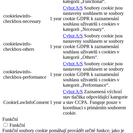
kategorii „Functional“.
Cybot A/S
Soubory cookie jsou
nastaveny souhlasem se soubory
cookielawinfo-
1 year
cookie GDPR k zaznamenání
checkbox-necessary
souhlasu uživatelů s cookies v
kategorii „Necessary“.
Cybot A/S
Soubory cookie jsou
nastaveny souhlasem se soubory
cookielawinfo-
1 year
cookie GDPR k zaznamenání
checkbox-others
souhlasu uživatelů s cookies v
kategorii „Others“.
Cybot A/S
Soubory cookie jsou
nastaveny souhlasem se soubory
cookielawinfo-
1 year
cookie GDPR k zaznamenání
checkbox-performance
souhlasu uživatelů s cookies v
kategorii „Performance“.
Cybot A/S
Zaznamená výchozí
stav tlačítka odpovídající kategorie
CookieLawInfoConsent
1 year
a stav CCPA. Funguje pouze v
koordinaci s primárním souborem
cookie.
Funkční
Funkční
Funkční soubory cookie pomáhají provádět určité funkce, jako je