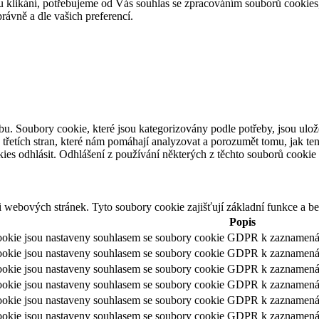
ustu klikání, potřebujeme od Vás souhlas se zpracováním souborů cookies
ávně a dle vašich preferencí.
bu. Soubory cookie, které jsou kategorizovány podle potřeby, jsou ulo
třetích stran, které nám pomáhají analyzovat a porozumět tomu, jak te
ies odhlásit. Odhlášení z používání některých z těchto souborů cookie
i webových stránek. Tyto soubory cookie zajišťují základní funkce a 
Popis
okie jsou nastaveny souhlasem se soubory cookie GDPR k zaznamenání 
kie jsou nastaveny souhlasem se soubory cookie GDPR k zaznamenání s
kie jsou nastaveny souhlasem se soubory cookie GDPR k zaznamenání 
okie jsou nastaveny souhlasem se soubory cookie GDPR k zaznamenání 
kie jsou nastaveny souhlasem se soubory cookie GDPR k zaznamenání 
okie jsou nastaveny souhlasem se soubory cookie GDPR k zaznamenání 