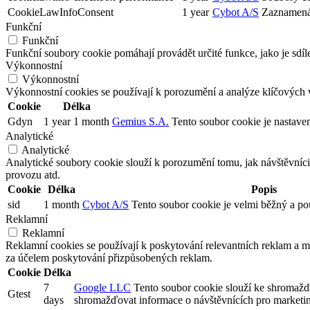
CookieLawInfoConsent
1 year
Cybot A/S
Zaznamená v
Funkční
Funkční
Funkční soubory cookie pomáhají provádět určité funkce, jako je sdíl
Výkonnostní
Výkonnostní
Výkonnostní cookies se používají k porozumění a analýze klíčových 
Cookie
Délka
Gdyn
1 year 1 month
Gemius S.A.
Tento soubor cookie je nastave
Analytické
Analytické
Analytické soubory cookie slouží k porozumění tomu, jak návštěvníci
provozu atd.
Cookie
Délka
Popis
sid
1 month
Cybot A/S
Tento soubor cookie je velmi běžný a pou
Reklamní
Reklamní
Reklamní cookies se používají k poskytování relevantních reklam a
za účelem poskytování přizpůsobených reklam.
Cookie
Délka
7
Google LLC
Tento soubor cookie slouží ke shromažď
Gtest
days
shromažďovat informace o návštěvnících pro marketi