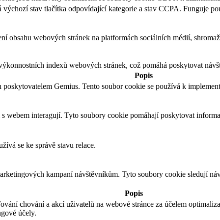
ýchozí stav tlačítka odpovídající kategorie a stav CCPA. Funguje po
ení obsahu webových stránek na platformách sociálních médií, shromažď
výkonnostních indexů webových stránek, což pomáhá poskytovat návště
Popis
n poskytovatelem Gemius. Tento soubor cookie se používá k implement
 s webem interagují. Tyto soubory cookie pomáhají poskytovat informac
žívá se ke správě stavu relace.
 marketingových kampaní návštěvníkům. Tyto soubory cookie sledují n
Popis
ování chování a akcí uživatelů na webové stránce za účelem optimali
ngové účely.