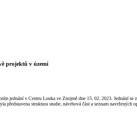
vě projektů v území
m jednání v Centru Louka ve Znojmě dne 15. 02. 2023. Jednání se zúč
a představena struktura studie, návrhová část a seznam navržených op