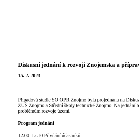
Přeskočit
na
obsah
Diskusní jednání k rozvoji Znojemska a přípra
15. 2. 2023
Případová studie SO OPR Znojmo byla projednána na Diskuzní
ZUŠ Znojmo a Střední školy technické Znojmo. Na jednání byl
problémům rozvoje území.
Program jednání
12:00–12:10 Přivítání účastníků