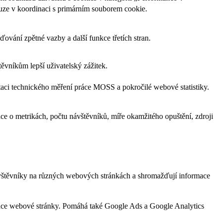
uze v koordinaci s primárním souborem cookie.
ování zpětné vazby a další funkce třetích stran.
vníkům lepší uživatelský zážitek.
aci technického měření práce MOSS a pokročilé webové statistiky.
e o metrikách, počtu návštěvníků, míře okamžitého opuštění, zdroji
ávštěvníky na různých webových stránkách a shromažďují informace
zace webové stránky. Pomáhá také Google Ads a Google Analytics