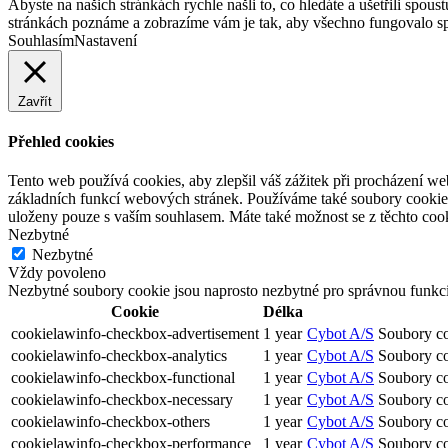
Abyste na našich stránkách rychle našli to, co hledáte a ušetřili spo
stránkách poznáme a zobrazíme vám je tak, aby všechno fungovalo spr
Souhlasím
Nastavení
Zavřít
Přehled cookies
Tento web používá cookies, aby zlepšil váš zážitek při procházení we
základních funkcí webových stránek. Používáme také soubory cookie 
uloženy pouze s vaším souhlasem. Máte také možnost se z těchto cook
Nezbytné
Nezbytné
Vždy povoleno
Nezbytné soubory cookie jsou naprosto nezbytné pro správnou funkc
Cookie
Délka
cookielawinfo-checkbox-advertisement
1 year
Cybot A/S
Soubory co
cookielawinfo-checkbox-analytics
1 year
Cybot A/S
Soubory coo
cookielawinfo-checkbox-functional
1 year
Cybot A/S
Soubory coo
cookielawinfo-checkbox-necessary
1 year
Cybot A/S
Soubory co
cookielawinfo-checkbox-others
1 year
Cybot A/S
Soubory coo
cookielawinfo-checkbox-performance
1 year
Cybot A/S
Soubory co