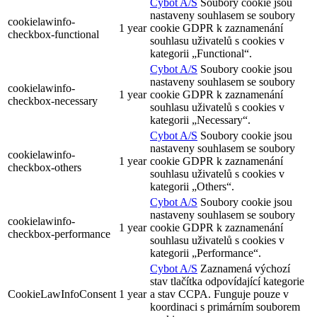
Cybot A/S
Soubory cookie jsou
nastaveny souhlasem se soubory
cookielawinfo-
1 year
cookie GDPR k zaznamenání
checkbox-functional
souhlasu uživatelů s cookies v
kategorii „Functional“.
Cybot A/S
Soubory cookie jsou
nastaveny souhlasem se soubory
cookielawinfo-
1 year
cookie GDPR k zaznamenání
checkbox-necessary
souhlasu uživatelů s cookies v
kategorii „Necessary“.
Cybot A/S
Soubory cookie jsou
nastaveny souhlasem se soubory
cookielawinfo-
1 year
cookie GDPR k zaznamenání
checkbox-others
souhlasu uživatelů s cookies v
kategorii „Others“.
Cybot A/S
Soubory cookie jsou
nastaveny souhlasem se soubory
cookielawinfo-
1 year
cookie GDPR k zaznamenání
checkbox-performance
souhlasu uživatelů s cookies v
kategorii „Performance“.
Cybot A/S
Zaznamená výchozí
stav tlačítka odpovídající kategorie
CookieLawInfoConsent
1 year
a stav CCPA. Funguje pouze v
koordinaci s primárním souborem