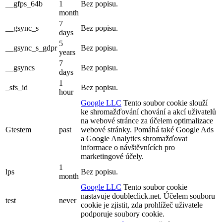
__gfps_64b
1
Bez popisu.
month
7
__gsync_s
Bez popisu.
days
5
__gsync_s_gdpr
Bez popisu.
years
7
__gsyncs
Bez popisu.
days
1
_sfs_id
Bez popisu.
hour
Google LLC
Tento soubor cookie slouží
ke shromažďování chování a akcí uživatelů
na webové stránce za účelem optimalizace
Gtestem
past
webové stránky. Pomáhá také Google Ads
a Google Analytics shromažďovat
informace o návštěvnících pro
marketingové účely.
1
lps
Bez popisu.
month
Google LLC
Tento soubor cookie
nastavuje doubleclick.net. Účelem souboru
test
never
cookie je zjistit, zda prohlížeč uživatele
podporuje soubory cookie.