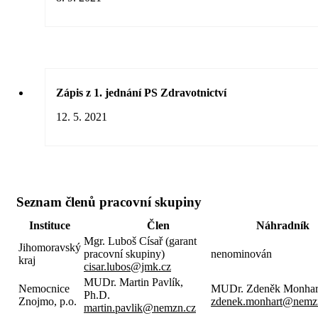
Zápis z 1. jednání PS Zdravotnictví
12. 5. 2021
Seznam členů pracovní skupiny
Instituce
Člen
Náhradník
Mgr. Luboš Císař (garant
Jihomoravský
pracovní skupiny)
nenominován
kraj
cisar.lubos@jmk.cz
MUDr. Martin Pavlík,
Nemocnice
MUDr. Zdeněk Monhart
Ph.D.
Znojmo, p.o.
zdenek.monhart@nemz
martin.pavlik@nemzn.cz