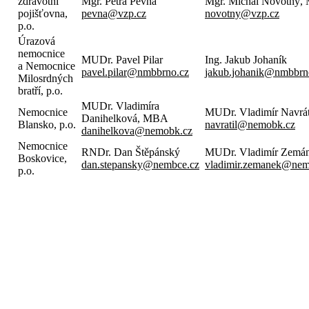
zdravotní
Mgr. Petra Pevná
Mgr. Michal Novotný
pojišťovna,
pevna@vzp.cz
novotny@vzp.cz
p.o.
Úrazová
nemocnice
MUDr. Pavel Pilar
Ing. Jakub Johaník
a Nemocnice
pavel.pilar@nmbbrno.cz
jakub.johanik@nmbbrn
Milosrdných
bratří, p.o.
MUDr. Vladimíra
Nemocnice
MUDr. Vladimír Navrát
Danihelková, MBA
Blansko, p.o.
navratil@nemobk.cz
danihelkova@nemobk.cz
Nemocnice
RNDr. Dan Štěpánský
MUDr. Vladimír Zemá
Boskovice,
dan.stepansky@nembce.cz
vladimir.zemanek@nem
p.o.