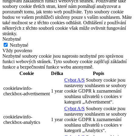
fungování základních funkcí webových stránek. Používáme také
soubory cookie třetích stran, které nám pomáhají analyzovat a
porozumět tomu, jak tento web používáte. Tyto soubory cookie
budou ve vašem prohlížeči uloženy pouze s vaším souhlasem. Máte
také možnost se z těchto cookies odhlásit. Odhlášení z používání
některých z těchto souborů cookie však může ovlivnit fungování
stránky.
Nezbytné
Nezbytné
Vždy povoleno
Nezbytné soubory cookie jsou naprosto nezbytné pro správnou
funkci webových stránek. Tyto soubory cookie zajišťují základní
funkce a bezpečnostní funkce webu anonymně.
Cookie
Délka
Popis
Cybot A/S
Soubory cookie jsou
nastaveny souhlasem se soubory
cookielawinfo-
1 year
cookie GDPR k zaznamenání
checkbox-advertisement
souhlasu uživatelů s cookies v
kategorii „Advertisment“.
Cybot A/S
Soubory cookie jsou
nastaveny souhlasem se soubory
cookielawinfo-
1 year
cookie GDPR k zaznamenání
checkbox-analytics
souhlasu uživatelů s cookies v
kategorii „Analytics“.