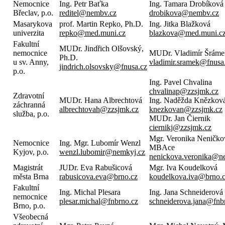
Nemocnice
Ing. Petr Baťka
Ing. Tamara Drobíková
Břeclav, p.o.
reditel@nembv.cz
drobikova@nembv.cz
Masarykova
prof. Martin Repko, Ph.D.
Ing. Jitka Blažková
univerzita
repko@med.muni.cz
blazkova@med.muni.c
Fakultní
MUDr. Jindřich Olšovský,
nemocnice
MUDr. Vladimír Šráme
Ph.D.
u sv. Anny,
vladimir.sramek@fnusa
jindrich.olsovsky@fnusa.cz
p.o.
Ing. Pavel Chvalina
chvalinap@zzsjmk.cz
Zdravotní
MUDr. Hana Albrechtová
Ing. Naděžda Knězko
záchranná
albrechtovah@zzsjmk.cz
knezkovan@zzsjmk.cz
služba, p.o.
MUDr. Jan Čiernik
ciernikj@zzsjmk.cz
Mgr. Veronika Neničko
Nemocnice
Ing. Mgr. Lubomír Wenzl
MBAce
Kyjov, p.o.
wenzl.lubomir@nemkyj.cz
nenickova.veronika@n
Magistrát
JUDr. Eva Rabušicová
Mgr. Iva Koudelková
města Brna
rabusicova.eva@brno.cz
koudelkova.iva@brno.
Fakultní
Ing. Michal Plesara
Ing. Jana Schneiderová
nemocnice
plesar.michal@fnbrno.cz
schneiderova.jana@fnb
Brno, p.o.
Všeobecná