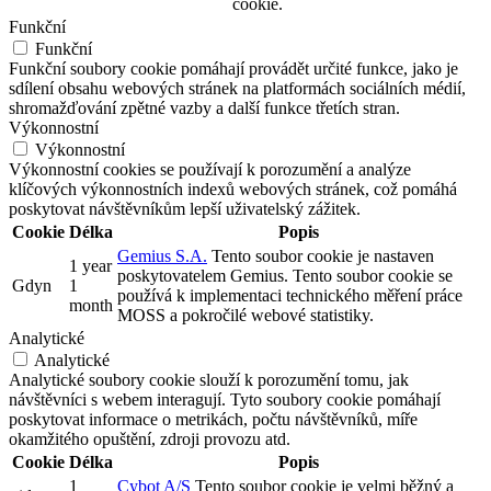
cookie.
Funkční
Funkční
Funkční soubory cookie pomáhají provádět určité funkce, jako je
sdílení obsahu webových stránek na platformách sociálních médií,
shromažďování zpětné vazby a další funkce třetích stran.
Výkonnostní
Výkonnostní
Výkonnostní cookies se používají k porozumění a analýze
klíčových výkonnostních indexů webových stránek, což pomáhá
poskytovat návštěvníkům lepší uživatelský zážitek.
Cookie
Délka
Popis
Gemius S.A.
Tento soubor cookie je nastaven
1 year
poskytovatelem Gemius. Tento soubor cookie se
Gdyn
1
používá k implementaci technického měření práce
month
MOSS a pokročilé webové statistiky.
Analytické
Analytické
Analytické soubory cookie slouží k porozumění tomu, jak
návštěvníci s webem interagují. Tyto soubory cookie pomáhají
poskytovat informace o metrikách, počtu návštěvníků, míře
okamžitého opuštění, zdroji provozu atd.
Cookie
Délka
Popis
1
Cybot A/S
Tento soubor cookie je velmi běžný a