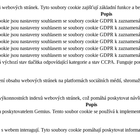
i webových stránek. Tyto soubory cookie zajišťují základní funkce a 
Popis
okie jsou nastaveny souhlasem se soubory cookie GDPR k zaznamenání 
kie jsou nastaveny souhlasem se soubory cookie GDPR k zaznamenání s
kie jsou nastaveny souhlasem se soubory cookie GDPR k zaznamenání 
okie jsou nastaveny souhlasem se soubory cookie GDPR k zaznamenání 
kie jsou nastaveny souhlasem se soubory cookie GDPR k zaznamenání 
okie jsou nastaveny souhlasem se soubory cookie GDPR k zaznamenání 
ýchozí stav tlačítka odpovídající kategorie a stav CCPA. Funguje po
ení obsahu webových stránek na platformách sociálních médií, shromažď
výkonnostních indexů webových stránek, což pomáhá poskytovat návště
Popis
n poskytovatelem Gemius. Tento soubor cookie se používá k implement
 s webem interagují. Tyto soubory cookie pomáhají poskytovat informac