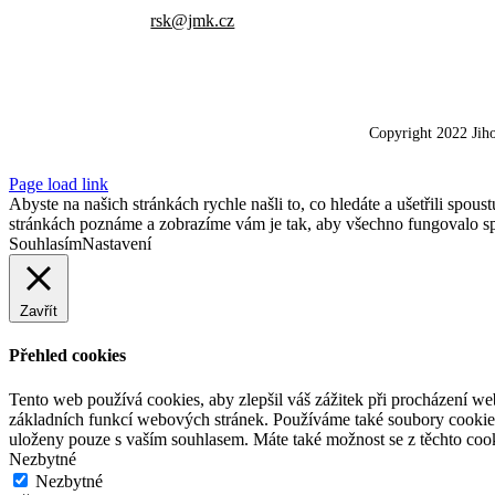
rsk@jmk.cz
Copyright 2022 Jih
Page load link
Abyste na našich stránkách rychle našli to, co hledáte a ušetřili spo
stránkách poznáme a zobrazíme vám je tak, aby všechno fungovalo spr
Souhlasím
Nastavení
Zavřít
Přehled cookies
Tento web používá cookies, aby zlepšil váš zážitek při procházení we
základních funkcí webových stránek. Používáme také soubory cookie 
uloženy pouze s vaším souhlasem. Máte také možnost se z těchto cook
Nezbytné
Nezbytné