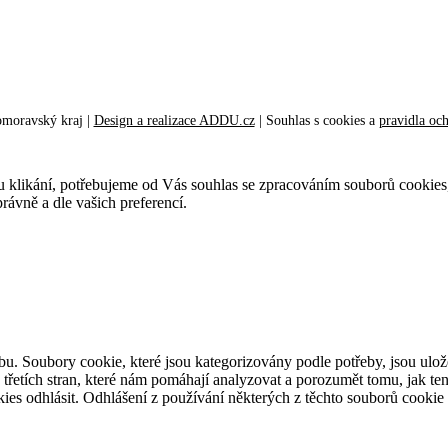
omoravský kraj |
Design a realizace ADDU.cz
|
Souhlas s cookies
a
pravidla oc
ustu klikání, potřebujeme od Vás souhlas se zpracováním souborů cookies
ávně a dle vašich preferencí.
bu. Soubory cookie, které jsou kategorizovány podle potřeby, jsou ulo
třetích stran, které nám pomáhají analyzovat a porozumět tomu, jak te
ies odhlásit. Odhlášení z používání některých z těchto souborů cookie