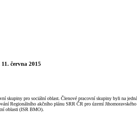
t 11. června 2015
ní skupiny pro sociální oblast. Členové pracovní skupiny byli na jedn
acování Regionálního akčního plánu SRR ČR pro území Jihomoravského
itní oblasti (ISR BMO).