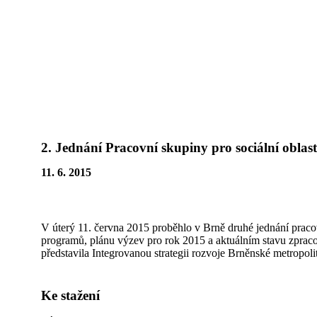
Přeskočit
na
obsah
2. Jednání Pracovní skupiny pro sociální oblas
11. 6. 2015
V úterý 11. června 2015 proběhlo v Brně druhé jednání pracov
programů, plánu výzev pro rok 2015 a aktuálním stavu zpr
představila Integrovanou strategii rozvoje Brněnské metropol
Ke stažení