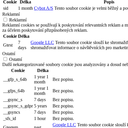
Cookie
Délka
Popis
sid
1 month
Cybot A/S
Tento soubor cookie je velmi běžný a pou
Reklamní
Reklamní
Reklamní cookies se používají k poskytování relevantních reklam a
za účelem poskytování přizpůsobených reklam.
Cookie
Délka
7
Google LLC
Tento soubor cookie slouží ke shromažď
Gtest
days
shromažďovat informace o návštěvnících pro marketi
Ostatní
Ostatní
Další nekategorizované soubory cookie jsou analyzovány a dosud neb
Cookie
Délka
1 year 1
__gfp_s_64b
Bez popisu.
month
1 year 1
__gfps_64b
Bez popisu.
month
__gsync_s
7 days
Bez popisu.
__gsync_s_gdpr
5 years
Bez popisu.
__gsyncs
7 days
Bez popisu.
_sfs_id
1 hour
Bez popisu.
Google LLC
Tento soubor cookie slouží 
Gtestem
past