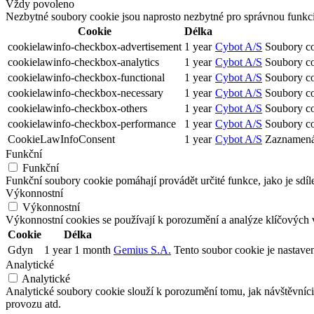
Vždy povoleno
Nezbytné soubory cookie jsou naprosto nezbytné pro správnou funkc
Cookie
Délka
cookielawinfo-checkbox-advertisement
1 year
Cybot A/S
Soubory co
cookielawinfo-checkbox-analytics
1 year
Cybot A/S
Soubory coo
cookielawinfo-checkbox-functional
1 year
Cybot A/S
Soubory coo
cookielawinfo-checkbox-necessary
1 year
Cybot A/S
Soubory co
cookielawinfo-checkbox-others
1 year
Cybot A/S
Soubory coo
cookielawinfo-checkbox-performance
1 year
Cybot A/S
Soubory co
CookieLawInfoConsent
1 year
Cybot A/S
Zaznamená v
Funkční
Funkční
Funkční soubory cookie pomáhají provádět určité funkce, jako je sdíl
Výkonnostní
Výkonnostní
Výkonnostní cookies se používají k porozumění a analýze klíčových 
Cookie
Délka
Gdyn
1 year 1 month
Gemius S.A.
Tento soubor cookie je nastave
Analytické
Analytické
Analytické soubory cookie slouží k porozumění tomu, jak návštěvníci
provozu atd.