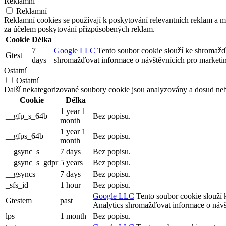
Reklamní
Reklamní
Reklamní cookies se používají k poskytování relevantních reklam a
za účelem poskytování přizpůsobených reklam.
Cookie
Délka
7
Google LLC
Tento soubor cookie slouží ke shromažď
Gtest
days
shromažďovat informace o návštěvnících pro marketi
Ostatní
Ostatní
Další nekategorizované soubory cookie jsou analyzovány a dosud neb
Cookie
Délka
1 year 1
__gfp_s_64b
Bez popisu.
month
1 year 1
__gfps_64b
Bez popisu.
month
__gsync_s
7 days
Bez popisu.
__gsync_s_gdpr
5 years
Bez popisu.
__gsyncs
7 days
Bez popisu.
_sfs_id
1 hour
Bez popisu.
Google LLC
Tento soubor cookie slouží 
Gtestem
past
Analytics shromažďovat informace o návš
lps
1 month
Bez popisu.