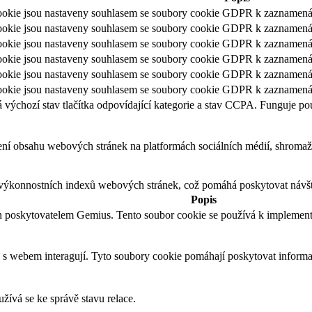
okie jsou nastaveny souhlasem se soubory cookie GDPR k zaznamenání 
kie jsou nastaveny souhlasem se soubory cookie GDPR k zaznamenání s
kie jsou nastaveny souhlasem se soubory cookie GDPR k zaznamenání 
okie jsou nastaveny souhlasem se soubory cookie GDPR k zaznamenání 
kie jsou nastaveny souhlasem se soubory cookie GDPR k zaznamenání 
okie jsou nastaveny souhlasem se soubory cookie GDPR k zaznamenání 
ýchozí stav tlačítka odpovídající kategorie a stav CCPA. Funguje po
ení obsahu webových stránek na platformách sociálních médií, shromažď
výkonnostních indexů webových stránek, což pomáhá poskytovat návště
Popis
n poskytovatelem Gemius. Tento soubor cookie se používá k implement
 s webem interagují. Tyto soubory cookie pomáhají poskytovat informac
žívá se ke správě stavu relace.