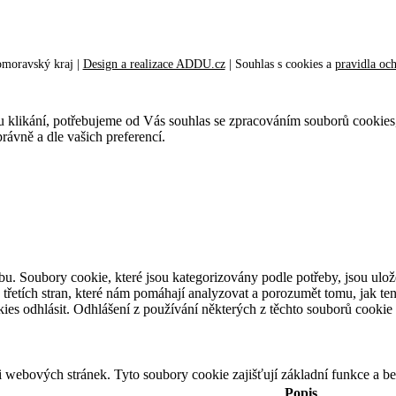
omoravský kraj |
Design a realizace ADDU.cz
|
Souhlas s cookies
a
pravidla oc
ustu klikání, potřebujeme od Vás souhlas se zpracováním souborů cookies
ávně a dle vašich preferencí.
bu. Soubory cookie, které jsou kategorizovány podle potřeby, jsou ulo
třetích stran, které nám pomáhají analyzovat a porozumět tomu, jak te
ies odhlásit. Odhlášení z používání některých z těchto souborů cookie
i webových stránek. Tyto soubory cookie zajišťují základní funkce a 
Popis