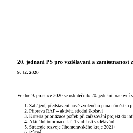
Přeskočit
na
obsah
20. jednání PS pro vzdělávání a zaměstnanost z
9. 12. 2020
Ve dne 9. prosince 2020 se uskutečnilo 20. jednání pracovní 
Zahájení, představení nově zvoleného pana náměstka pr
Příprava RAP – aktivita střední školství
Kritéria prioritizace potřeb při zařazování projekt do in
Aktuální informace k ITI v oblasti vzdělávání
Strategie rozvoje Jihomoravského kraje 2021+
Různé