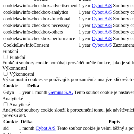
cookielawinfo-checkbox-advertisement
1 year
Cybot A/S
Soubory co
cookielawinfo-checkbox-analytics
1 year
Cybot A/S
Soubory coo
cookielawinfo-checkbox-functional
1 year
Cybot A/S
Soubory coo
cookielawinfo-checkbox-necessary
1 year
Cybot A/S
Soubory co
cookielawinfo-checkbox-others
1 year
Cybot A/S
Soubory coo
cookielawinfo-checkbox-performance
1 year
Cybot A/S
Soubory co
CookieLawInfoConsent
1 year
Cybot A/S
Zaznamená v
Funkční
Funkční
Funkční soubory cookie pomáhají provádět určité funkce, jako je sdíl
Výkonnostní
Výkonnostní
Výkonnostní cookies se používají k porozumění a analýze klíčových 
Cookie
Délka
Gdyn
1 year 1 month
Gemius S.A.
Tento soubor cookie je nastave
Analytické
Analytické
Analytické soubory cookie slouží k porozumění tomu, jak návštěvníci
provozu atd.
Cookie
Délka
Popis
sid
1 month
Cybot A/S
Tento soubor cookie je velmi běžný a pou