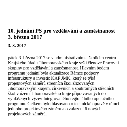
Přeskočit
na
obsah
10. jednání PS pro vzdělávání a zaměstnanost
3. března 2017
3. 3. 2017
pátek 3. března 2017 se v administrativním a školícím centru
Krajského úřadu Jihomoravského kraje sešli členové Pracovní
skupiny pro vzdělávání a zaměstnanost. Hlavním bodem
programu jednání byla aktualizace Rámce podpory
infrastruktury a investic KAP JMK, který se týká
projektových záměrů středních škol zřizovaných
Jihomoravským krajem, církevních a soukromých středních
škol v území Jihomoravského kraje připravovaných do
vyhlášených výzev Integrovaného regionálního operačního
programu. Celkem bylo hlasováno o technické opravě v rámci
jednoho projektového záměru a o zařazení 6 nových
projektových záměrů.