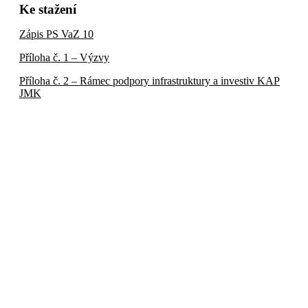
Ke stažení
Zápis PS VaZ 10
Příloha č. 1 – Výzvy
Příloha č. 2 – Rámec podpory infrastruktury a investiv KAP
JMK