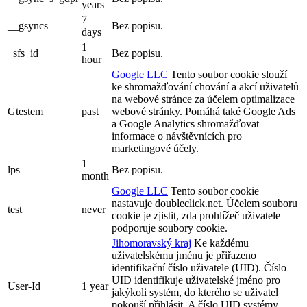
years
7
__gsyncs
Bez popisu.
days
1
_sfs_id
Bez popisu.
hour
Google LLC
Tento soubor cookie slouží
ke shromažďování chování a akcí uživatelů
na webové stránce za účelem optimalizace
Gtestem
past
webové stránky. Pomáhá také Google Ads
a Google Analytics shromažďovat
informace o návštěvnících pro
marketingové účely.
1
lps
Bez popisu.
month
Google LLC
Tento soubor cookie
nastavuje doubleclick.net. Účelem souboru
test
never
cookie je zjistit, zda prohlížeč uživatele
podporuje soubory cookie.
Jihomoravský kraj
Ke každému
uživatelskému jménu je přiřazeno
identifikační číslo uživatele (UID). Číslo
UID identifikuje uživatelské jméno pro
User-Id
1 year
jakýkoli systém, do kterého se uživatel
pokouší přihlásit. A číslo UID systémy