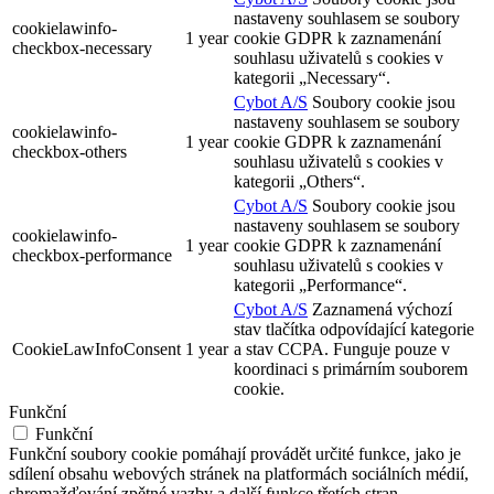
nastaveny souhlasem se soubory
cookielawinfo-
1 year
cookie GDPR k zaznamenání
checkbox-necessary
souhlasu uživatelů s cookies v
kategorii „Necessary“.
Cybot A/S
Soubory cookie jsou
nastaveny souhlasem se soubory
cookielawinfo-
1 year
cookie GDPR k zaznamenání
checkbox-others
souhlasu uživatelů s cookies v
kategorii „Others“.
Cybot A/S
Soubory cookie jsou
nastaveny souhlasem se soubory
cookielawinfo-
1 year
cookie GDPR k zaznamenání
checkbox-performance
souhlasu uživatelů s cookies v
kategorii „Performance“.
Cybot A/S
Zaznamená výchozí
stav tlačítka odpovídající kategorie
CookieLawInfoConsent
1 year
a stav CCPA. Funguje pouze v
koordinaci s primárním souborem
cookie.
Funkční
Funkční
Funkční soubory cookie pomáhají provádět určité funkce, jako je
sdílení obsahu webových stránek na platformách sociálních médií,
shromažďování zpětné vazby a další funkce třetích stran.