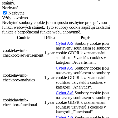
stránky.
Nezbytné
Nezbytné
Vždy povoleno
Nezbytné soubory cookie jsou naprosto nezbytné pro správnou
funkci webových stránek. Tyto soubory cookie zajišťují základní
funkce a bezpečnostní funkce webu anonymně.
Cookie
Délka
Popis
Cybot A/S
Soubory cookie jsou
nastaveny souhlasem se soubory
cookielawinfo-
1 year
cookie GDPR k zaznamenání
checkbox-advertisement
souhlasu uživatelů s cookies v
kategorii „Advertisment“.
Cybot A/S
Soubory cookie jsou
nastaveny souhlasem se soubory
cookielawinfo-
1 year
cookie GDPR k zaznamenání
checkbox-analytics
souhlasu uživatelů s cookies v
kategorii „Analytics“.
Cybot A/S
Soubory cookie jsou
nastaveny souhlasem se soubory
cookielawinfo-
1 year
cookie GDPR k zaznamenání
checkbox-functional
souhlasu uživatelů s cookies v
kategorii „Functional“.
Cybot A/S
Soubory cookie jsou