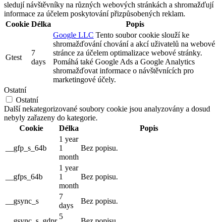
sledují návštěvníky na různých webových stránkách a shromažďují
informace za účelem poskytování přizpůsobených reklam.
Cookie
Délka
Popis
Google LLC
Tento soubor cookie slouží ke
shromažďování chování a akcí uživatelů na webové
7
stránce za účelem optimalizace webové stránky.
Gtest
days
Pomáhá také Google Ads a Google Analytics
shromažďovat informace o návštěvnících pro
marketingové účely.
Ostatní
Ostatní
Další nekategorizované soubory cookie jsou analyzovány a dosud
nebyly zařazeny do kategorie.
Cookie
Délka
Popis
1 year
__gfp_s_64b
1
Bez popisu.
month
1 year
__gfps_64b
1
Bez popisu.
month
7
__gsync_s
Bez popisu.
days
5
__gsync_s_gdpr
Bez popisu.